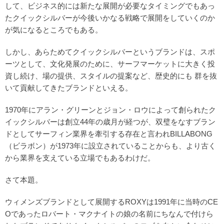
して、ビジネス的には新たな展開が必要なタイミングでもあっ
たクイックシルバーが今後いかなる戦略で展開をしていくのか
が気になるところでもある。
しかし、あらためてクイックシルバーというブランドは、スポ
ーツとして、文化発展のために、サーフマーケットに大きく投
資し続け、場の提供、スタイルの提案など、歴史的にも 群を抜
いて貢献してきたブランドといえる。
1970年にアラン・グリーンとジョン・ロウによって創られたク
イックシルバーは創立44年の歳月が経つが、双璧をなすブラン
ドとしてサーフィン業界を牽引する存在と言われBILLABONG
（ビラボン）が1973年に設立されていることからも、より古く
から業界を支えている立場でもあるわけだ。
さて本題。
ウィメンズブランドとして展開するROXYは1991年に当時のCE
Oであったロバート・マクナイトの娘の名前にちなんで付けら