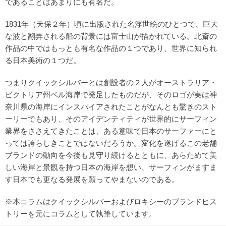
であることはあまりにも有名だ。
1831年（天保２年）頃に出版された名浮世絵のひとつで、巨大
な波と翻弄される船の背景には富士山が描かれている。北斎の
作品の中ではもっとも有名な作品の１つであり、世界に知られ
る日本美術の１つだ。
つまりクイックシルバーとは創設者の２人がオーストラリア・
ビクトリア州ベル海岸で発足したものだが、そのロゴが実は神
奈川県の海岸にインスパイアされたことがなんとも驚きのスト
ーリーでもあり、そのアイデンティティが世界的にサーフィン
業界をささえてきたことは、ある意味で日本のサーファーにと
っては誇らしきことではないだろうか。変化を遂げるこの老舗
ブランドの動向を今後も見守り続けるとともに、あらためて美
しい海岸と景観を持つ日本の海岸を想い、サーフィンがますま
す日本でも更なる発展を願ってやまないのである。
※本コラムはクイックシルバーおよびロキシーのブランドヒス
トリーを元にコラムとして執筆しています。