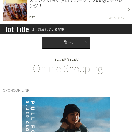
ガツンと分厚いお肉でポークリブBBQにチャレ
ンジ！
EAT
2015.08.19
Hot Title
よく読まれている記事
一覧へ
BLUER SELECT
Online Shopping
SPONSOR LINK