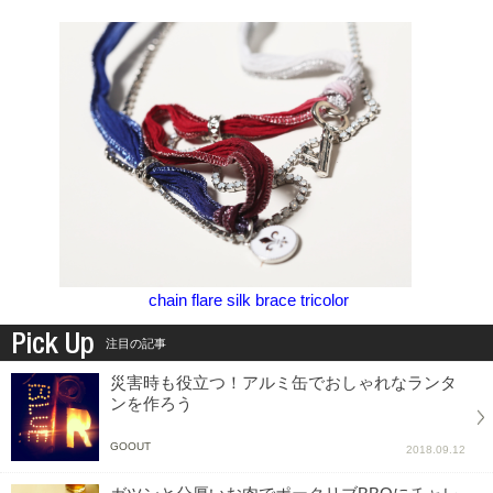
chain flare silk brace tricolor
Pick Up
注目の記事
災害時も役立つ！アルミ缶でおしゃれなランタ
ンを作ろう
GOOUT
2018.09.12