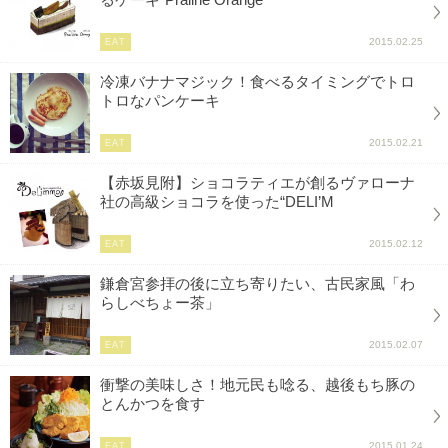
るケーキ“Praline Orange
2015.02.25
EAT
冷凍バナナマジック！食べるタイミングでトロ
トロなパンケーキ
2015.02.21
EAT
【赤坂見附】ショコラティエが創るヴァローナ
社の高級ショコラを使った“DELI’M
2015.02.12
EAT
鎌倉宮参拝の後に立ち寄りたい、古民家風「わ
らしべちょー茶」
2015.02.07
EAT
衝撃の美味しさ！地元民も唸る、越後もち豚の
とんかつを食す
2015.01.24
EAT