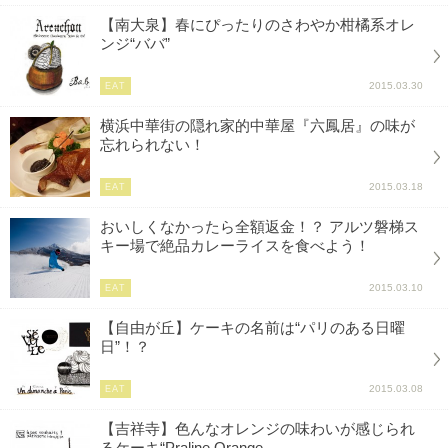
【南大泉】春にぴったりのさわやか柑橘系オレ
ンジ“ババ”
2015.03.30
EAT
横浜中華街の隠れ家的中華屋『六鳳居』の味が
忘れられない！
2015.03.18
EAT
おいしくなかったら全額返金！？ アルツ磐梯ス
キー場で絶品カレーライスを食べよう！
2015.03.10
EAT
【自由が丘】ケーキの名前は“パリのある日曜
日”！？
2015.03.08
EAT
【吉祥寺】色んなオレンジの味わいが感じられ