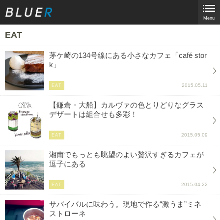
Menu
EAT
茅ケ崎の134号線にある小さなカフェ「café stor
k」
2015.05.11
EAT
【鎌倉・大船】カルヴァの色とりどりなグラス
デザートは組合せも多彩！
2015.05.09
EAT
湘南でもっとも眺望のよい贅沢すぎるカフェが
逗子にある
2015.04.22
EAT
サバイバルに味わう。現地で作る“激うま”ミネ
ストローネ