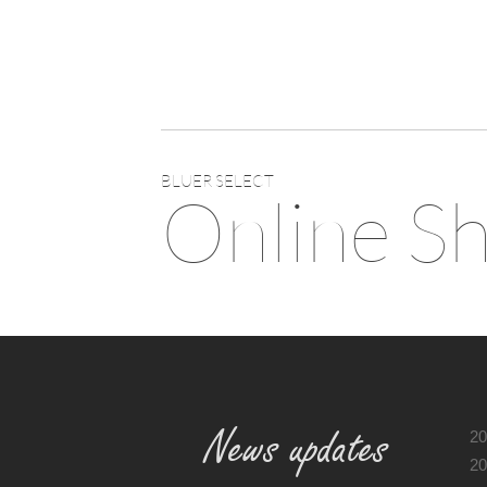
BLUER SELECT
Online S
News updates
20
20