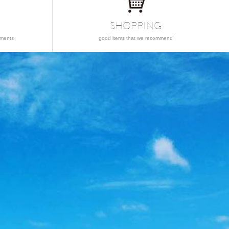
SHOPPING
ements
good items that we recommend