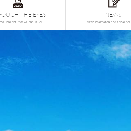
ROUGH THE EYES
NEWS
ave thought, that we should tell
fresh information and announc