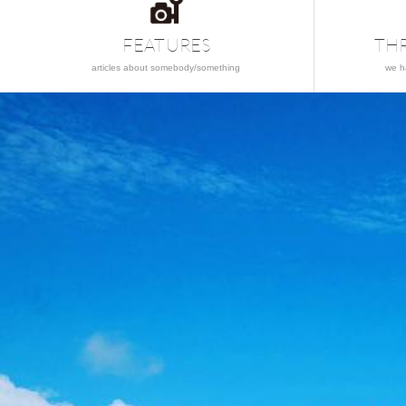
FEATURES
TH
articles about somebody/something
we h